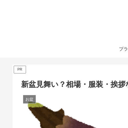
プラ
PR
新盆見舞い？相場・服装・挨拶
お盆